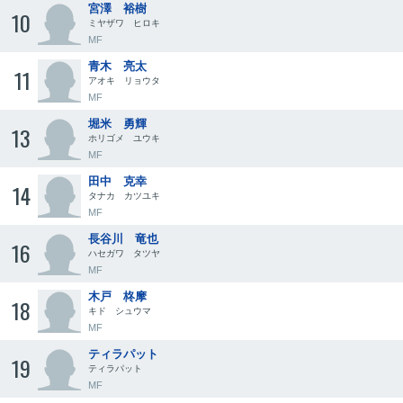
宮澤 裕樹
10
ミヤザワ ヒロキ
MF
青木 亮太
11
アオキ リョウタ
MF
堀米 勇輝
13
ホリゴメ ユウキ
MF
田中 克幸
14
タナカ カツユキ
MF
長谷川 竜也
16
ハセガワ タツヤ
MF
木戸 柊摩
18
キド シュウマ
MF
ティラパット
19
ティラパット
MF