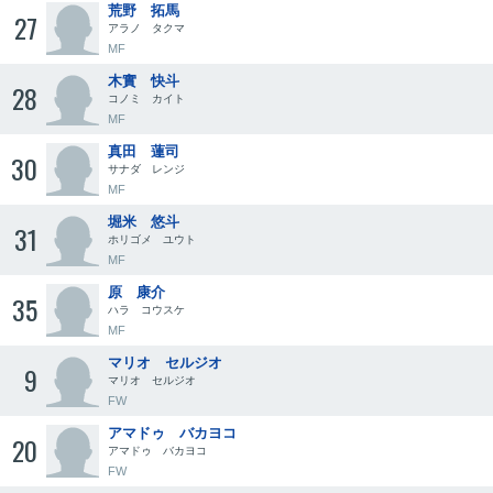
荒野 拓馬
27
アラノ タクマ
MF
木實 快斗
28
コノミ カイト
MF
真田 蓮司
30
サナダ レンジ
MF
堀米 悠斗
31
ホリゴメ ユウト
MF
原 康介
35
ハラ コウスケ
MF
マリオ セルジオ
9
マリオ セルジオ
FW
アマドゥ バカヨコ
20
アマドゥ バカヨコ
FW