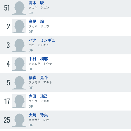
高木 駿
51
タカギ シュン
GK
髙尾 瑠
2
タカオ リュウ
DF
パク ミンギュ
3
パク ミンギュ
DF
中村 桐耶
4
ナカムラ トウヤ
DF
福森 晃斗
5
フクモリ アキト
DF
内田 瑞己
17
ウチダ ミズキ
DF
大﨑 玲央
25
オオサキ レオ
DF