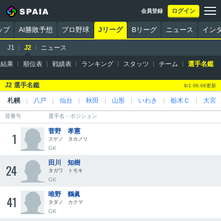
ログイン
会員登録
ップ
AI勝敗予想
プロ野球
Jリーグ
Bリーグ
ニュース
イン
J1
J2
ニュース
・結果
順位表
戦績表
ランキング
スタッツ
チーム
選手名鑑
J2 選手名鑑
8/1 06:06更新
札幌
｜
八戸
｜
仙台
｜
秋田
｜
山形
｜
いわき
｜
栃木Ｃ
｜
大宮
背番号
選手名・ポジション
菅野 孝憲
1
スゲノ タカノリ
GK
田川 知樹
24
タガワ トモキ
GK
唯野 鶴眞
41
タダノ カクマ
GK