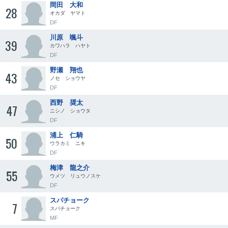
岡田 大和
28
オカダ ヤマト
DF
川原 颯斗
39
カワハラ ハヤト
DF
野瀬 翔也
43
ノセ ショウヤ
DF
西野 奨太
47
ニシノ ショウタ
DF
浦上 仁騎
50
ウラカミ ニキ
DF
梅津 龍之介
55
ウメツ リュウノスケ
DF
スパチョーク
7
スパチョーク
MF