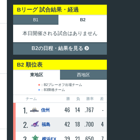
Bリーグ 試合結果・経過
B1
B2
本日開催される試合はありません
B2の日程・結果を見る

B2 順位表
東地区
西地区
■
：B2プレーオフ出場チーム
■
：B3降格チーム
チーム
勝
負
勝率
差
1
46
14
.767
-
信州
2
42
18
.700
4
福島
3
39
21
.650
7
横浜EX