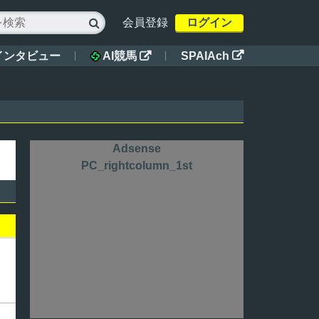
会員登録
ログイン

インタビュー
SPAIAch

AI競馬

Adsense
PC_rightcolumn_1st