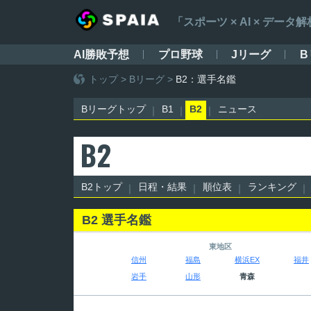
「スポーツ × AI × デ
AI勝敗予想
プロ野球
Jリーグ
B
トップ
>
Bリーグ
>
B2：選手名鑑
Bリーグトップ
B1
B2
ニュース
B2
B2トップ
日程・結果
順位表
ランキング
B2 選手名鑑
東地区
信州
福島
横浜EX
福井
岩手
山形
青森