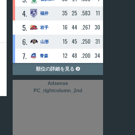
4
35
25
.583
11
福井
5
16
44
.267
30
岩手
6
15
45
.250
31
山形
7
12
48
.200
34
青森
順位の詳細を見る

Adsense
PC_rightcolumn_2nd