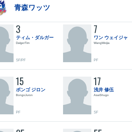
青森ワッツ
3
7
ティム・ダルガー
ワン ウェイジャ
DalgerTim
WangWeijia
SF/PF
PF
15
17
ボンゴ ジロン
浅井 修伍
BongoJuron
AsaiShugo
PF
SF