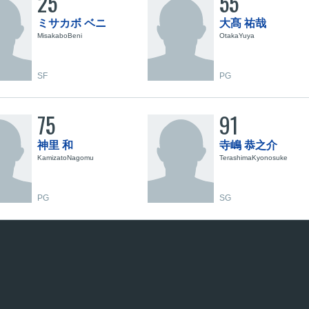
25
55
ミサカボ ベニ
大髙 祐哉
MisakaboBeni
OtakaYuya
SF
PG
75
91
神里 和
寺嶋 恭之介
KamizatoNagomu
TerashimaKyonosuke
PG
SG