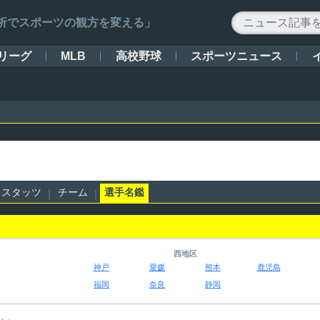
ータ解析でスポーツの観方を変える」
リーグ
MLB
高校野球
スポーツニュース
スタッツ
チーム
選手名鑑
西地区
神戸
愛媛
熊本
鹿児島
福岡
奈良
静岡