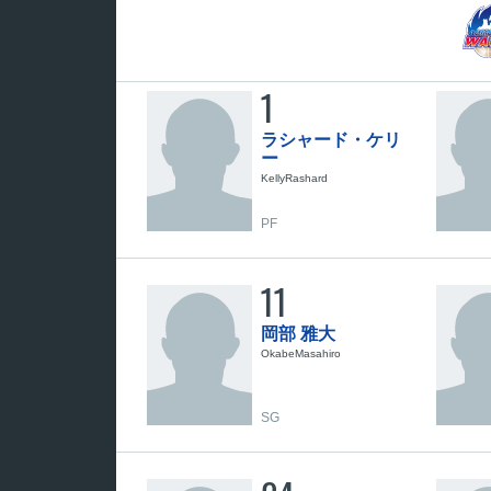
1
ラシャード・ケリ
ー
KellyRashard
PF
11
岡部 雅大
OkabeMasahiro
SG