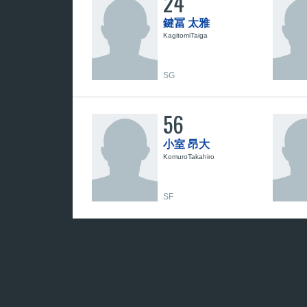
24
鍵冨 太雅
KagitomiTaiga
SG
56
小室 昂大
KomuroTakahiro
SF