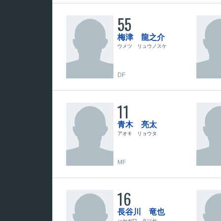
55
梅津 龍之介
ウメツ リュウノスケ
DF
11
青木 亮太
アオキ リョウタ
MF
16
長谷川 竜也
ハセガワ タツヤ