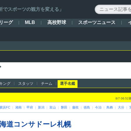
ータ解析でスポーツの観方を変える」
リーグ
高校野球
スポーツニュース
MLB
グ
キング
スタッツ
チーム
選手名鑑
8/7 06:5
横浜FC
｜
湘南
｜
甲府
｜
新潟
｜
富山
｜
磐田
｜
藤枝
｜
徳島
｜
今治
｜
鳥栖
｜
大分
｜
海道コンサドーレ札幌