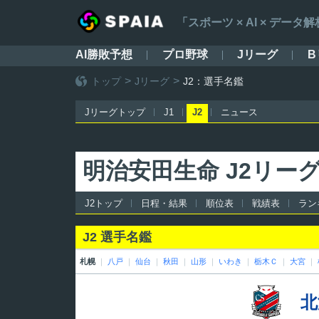
「スポーツ × AI × デ
AI勝敗予想
プロ野球
Jリーグ
B
トップ
Jリーグ
J2：選手名鑑
Jリーグトップ
J1
J2
ニュース
明治安田生命 J2リー
J2トップ
日程・結果
順位表
戦績表
ラン
J2 選手名鑑
札幌
｜
八戸
｜
仙台
｜
秋田
｜
山形
｜
いわき
｜
栃木Ｃ
｜
大宮
｜
北