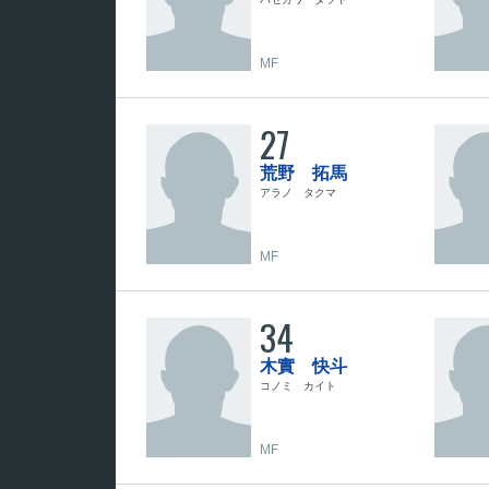
MF
27
荒野 拓馬
アラノ タクマ
MF
34
木實 快斗
コノミ カイト
MF