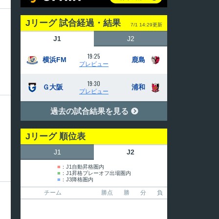
Jリーグ 試合経過・結果
7/1 14:29更新
J1
J2
19:25
横浜FM
鹿島
プレビュー
19:30
Ｇ大阪
浦和
プレビュー
過去の試合結果を見る

Jリーグ 順位表
J1
J2
■
：J1自動昇格圏内
■
：J1昇格プレーオフ出場圏内
■
：J3降格圏内
チーム
勝点
勝
分
負