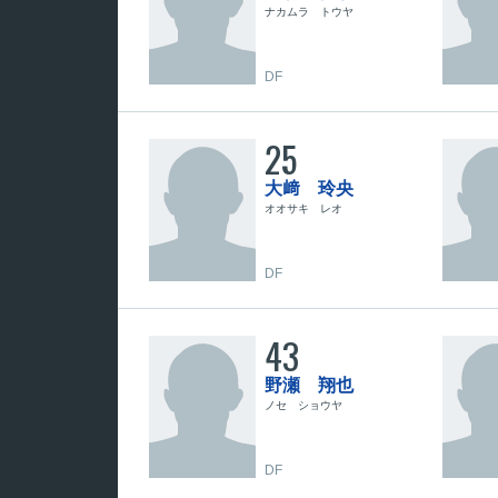
ナカムラ トウヤ
DF
25
大﨑 玲央
オオサキ レオ
DF
43
野瀬 翔也
ノセ ショウヤ
DF