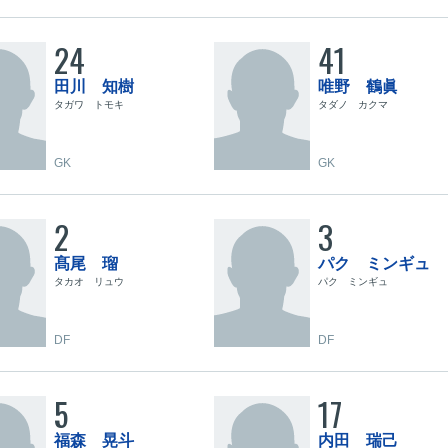
24
41
田川 知樹
唯野 鶴眞
タガワ トモキ
タダノ カクマ
GK
GK
2
3
髙尾 瑠
パク ミンギュ
タカオ リュウ
パク ミンギュ
DF
DF
5
17
福森 晃斗
内田 瑞己