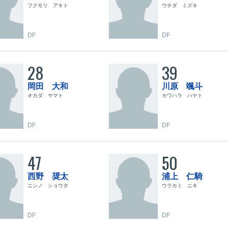
フクモリ アキト
ウチダ ミズキ
DF
DF
28
39
岡田 大和
川原 颯斗
オカダ ヤマト
カワハラ ハヤト
DF
DF
47
50
西野 奨太
浦上 仁騎
ニシノ ショウタ
ウラカミ ニキ
DF
DF