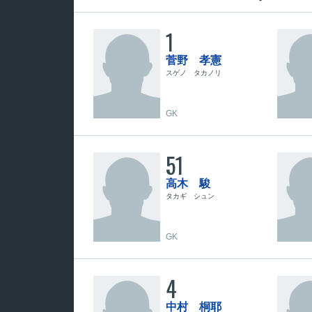
1
菅野 孝憲
スゲノ タカノリ
GK
51
高木 駿
タカギ シュン
GK
4
中村 桐耶