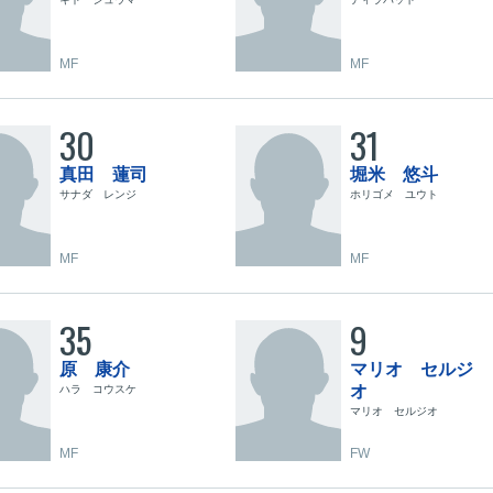
MF
MF
30
31
真田 蓮司
堀米 悠斗
サナダ レンジ
ホリゴメ ユウト
MF
MF
35
9
原 康介
マリオ セルジ
オ
ハラ コウスケ
マリオ セルジオ
MF
FW