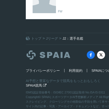
FW
トップ
Jリーグ
J2：選手名鑑
プライバシーポリシー
利用規約
SPAIAに
AI予想と豊富なデータで競馬をもっとおもしろく
SPAIA競馬

ISMS認証登録番号：ISO/IEC 27001認証取得 No.ISA IS 0311
Copyright©
SPAIA | スポーツデータAI予想解析メディア
All Rig
スクレイピング、クローリングその他類似の手段を用いて本サ
サイト内の記事・写真・アーカイブ・ドキュメントなど、すべ