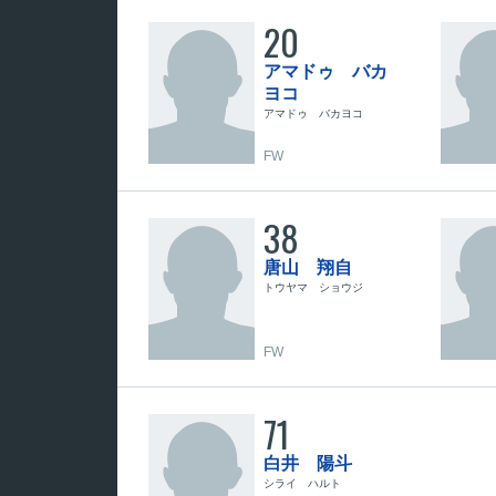
20
アマドゥ バカ
ヨコ
アマドゥ バカヨコ
FW
38
唐山 翔自
トウヤマ ショウジ
FW
71
白井 陽斗
シライ ハルト