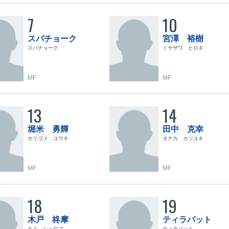
7
10
スパチョーク
宮澤 裕樹
スパチョーク
ミヤザワ ヒロキ
MF
MF
13
14
堀米 勇輝
田中 克幸
ホリゴメ ユウキ
タナカ カツユキ
MF
MF
18
19
木戸 柊摩
ティラパット
キド シュウマ
ティラパット