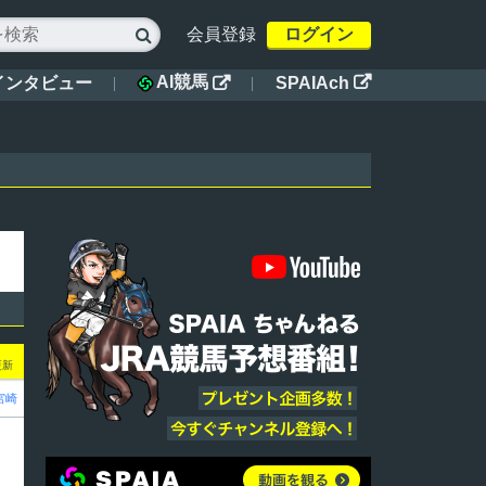
会員登録
ログイン

AI競馬
インタビュー
SPAIAch


2更新
宮崎