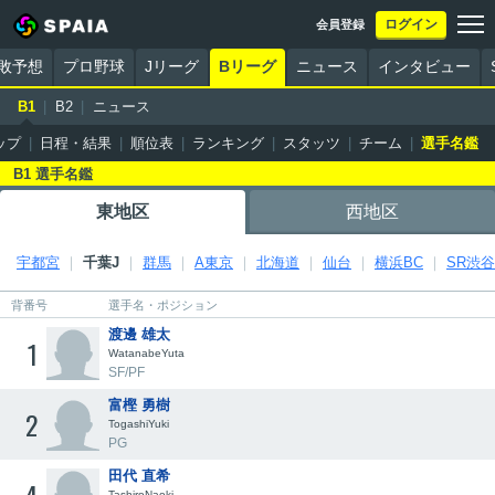
ログイン
会員登録
勝敗予想
プロ野球
Jリーグ
Bリーグ
ニュース
インタビュー
B1
B2
ニュース
ップ
日程・結果
順位表
ランキング
スタッツ
チーム
選手名鑑
B1 選手名鑑
東地区
西地区
宇都宮
千葉J
群馬
A東京
北海道
仙台
横浜BC
SR渋谷
背番号
選手名・ポジション
渡邊 雄太
1
WatanabeYuta
SF/PF
富樫 勇樹
2
TogashiYuki
PG
田代 直希
TashiroNaoki