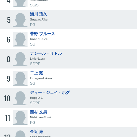
4
SG/SF
瀬川 琉久
5
SegawaRiku
PG
菅野 ブルース
6
KannoBruce
SG
ナシール・リトル
8
LittleNassir
SF/PF
二上 耀
9
FutagamiHikaru
SG
ディー・ジェイ・ホグ
10
HoggD.J.
SF/PF
西村 文男
11
NishimuraFumio
PG
金近 廉
KanechikaRen