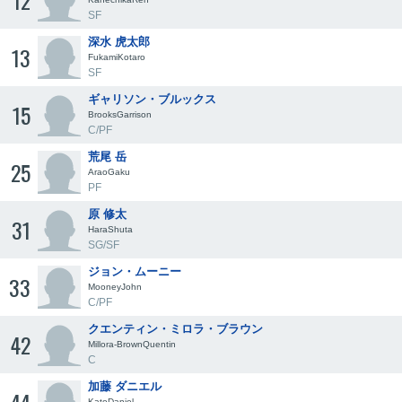
12
SF
深水 虎太郎
13
FukamiKotaro
SF
ギャリソン・ブルックス
15
BrooksGarrison
C/PF
荒尾 岳
25
AraoGaku
PF
原 修太
31
HaraShuta
SG/SF
ジョン・ムーニー
33
MooneyJohn
C/PF
クエンティン・ミロラ・ブラウン
42
Millora-BrownQuentin
C
加藤 ダニエル
KatoDaniel