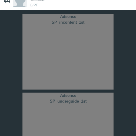
44
C/PF
Adsense
SP_incontent_1st
Adsense
SP_underguide_1st