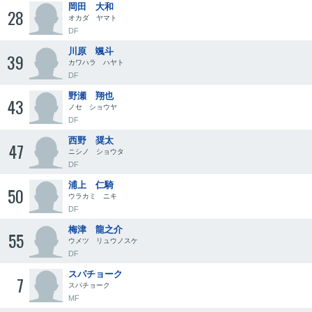
岡田 大和
28
オカダ ヤマト
DF
川原 颯斗
39
カワハラ ハヤト
DF
野瀬 翔也
43
ノセ ショウヤ
DF
西野 奨太
47
ニシノ ショウタ
DF
浦上 仁騎
50
ウラカミ ニキ
DF
梅津 龍之介
55
ウメツ リュウノスケ
DF
スパチョーク
7
スパチョーク
MF