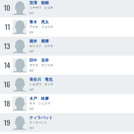
宮澤 裕樹
10
ミヤザワ ヒロキ
MF
青木 亮太
11
アオキ リョウタ
MF
堀米 勇輝
13
ホリゴメ ユウキ
MF
田中 克幸
14
タナカ カツユキ
MF
長谷川 竜也
16
ハセガワ タツヤ
MF
木戸 柊摩
18
キド シュウマ
MF
ティラパット
19
ティラパット
MF