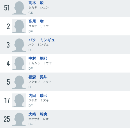
高木 駿
51
タカギ シュン
GK
髙尾 瑠
2
タカオ リュウ
DF
パク ミンギュ
3
パク ミンギュ
DF
中村 桐耶
4
ナカムラ トウヤ
DF
福森 晃斗
5
フクモリ アキト
DF
内田 瑞己
17
ウチダ ミズキ
DF
大﨑 玲央
25
オオサキ レオ
DF