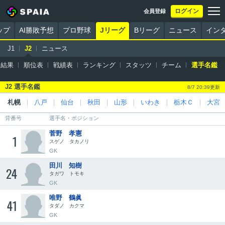
ログイン
会員登録
ップ
AI勝敗予想
プロ野球
Jリーグ
Bリーグ
ニュース
イン
J1
J2
ニュース
・結果
順位表
戦績表
ランキング
スタッツ
チーム
選手名鑑
J2 選手名鑑
8/7 20:39更新
札幌
｜
八戸
｜
仙台
｜
秋田
｜
山形
｜
いわき
｜
栃木Ｃ
｜
大宮
背番号
選手名・ポジション
菅野 孝憲
1
スゲノ タカノリ
GK
田川 知樹
24
タガワ トモキ
GK
唯野 鶴眞
41
タダノ カクマ
GK