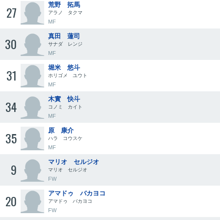
荒野 拓馬
27
アラノ タクマ
MF
真田 蓮司
30
サナダ レンジ
MF
堀米 悠斗
31
ホリゴメ ユウト
MF
木實 快斗
34
コノミ カイト
MF
原 康介
35
ハラ コウスケ
MF
マリオ セルジオ
9
マリオ セルジオ
FW
アマドゥ バカヨコ
20
アマドゥ バカヨコ
FW